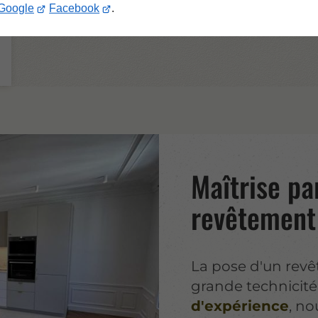
Google
Facebook
.
Maîtrise pa
revêtement
La pose d'un revê
grande technicité
d'expérience
, no