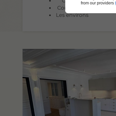
Clamart
from our providers
Courbevoie
Les environs