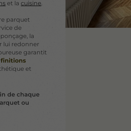
ins
et la
cuisine
.
tre parquet
rvice de
 ponçage, la
ur lui redonner
goureuse garantit
finitions
thétique et
oin de chaque
parquet ou
.