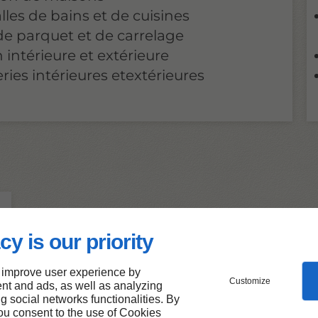
es de bains et de cuisines
de parquet et de carrelage
n intérieure et extérieure
ries intérieures etextérieures
cy is our priority
 improve user experience by
Customize
nt and ads, as well as analyzing
ng social networks functionalities. By
you consent to the use of Cookies