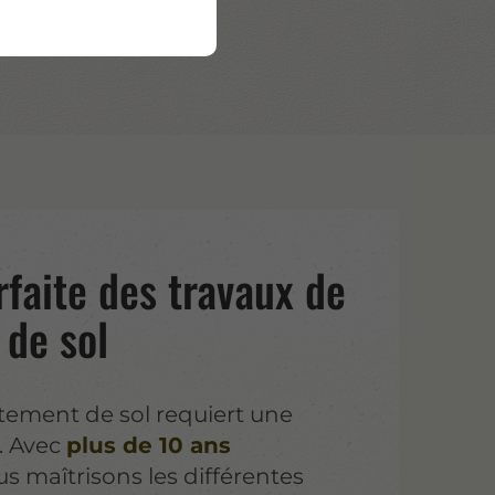
rfaite des travaux de
 de sol
tement de sol requiert une
. Avec
plus de 10 ans
us maîtrisons les différentes