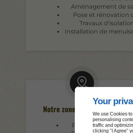
Aménagement de sall
Pose et rénovation 
Travaux d'isolatio
Installation de menuise
Your priva
Notre zone d’intervention
We use Cookies to
personalising conte
Paris 16
traffic and optimizi
clicking "I Agree" 