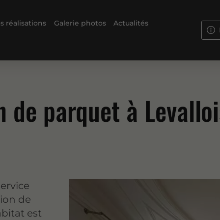
s réalisations
Galerie photos
Actualités
n de parquet à Levalloi
service
tion de
bitat est