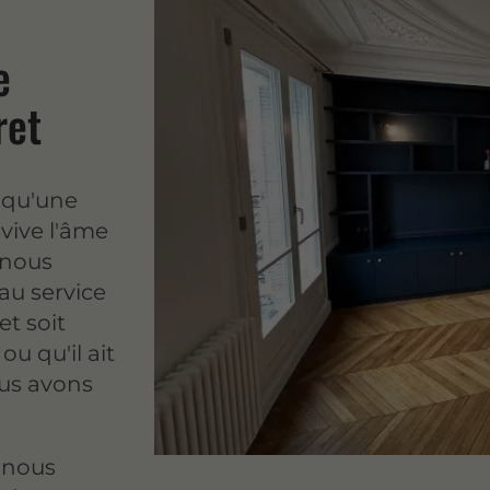
e
ret
 qu'une
avive l'âme
 nous
au service
et soit
u qu'il ait
ous avons
: nous