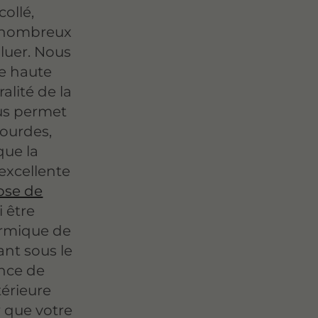
ollé,
e nombreux
luer. Nous
de haute
alité de la
us permet
bourdes,
que la
 excellente
ose de
i être
hermique de
ant sous le
nce de
térieure
 que votre