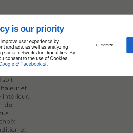
cy is our priority
 massif
is-
 improve user experience by
Customize
nt and ads, as well as analyzing
ng social networks functionalities. By
you consent to the use of Cookies
Google
Facebook
.
l soit
chaleur et
intérieur.
n de
ous
choix
dition et