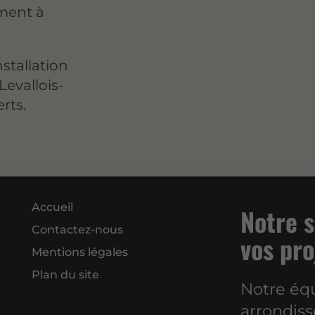
ment à
stallation
Levallois-
rts.
Accueil
Notre s
Contactez-nous
vos pro
Mentions légales
Plan du site
Notre équ
arrondiss