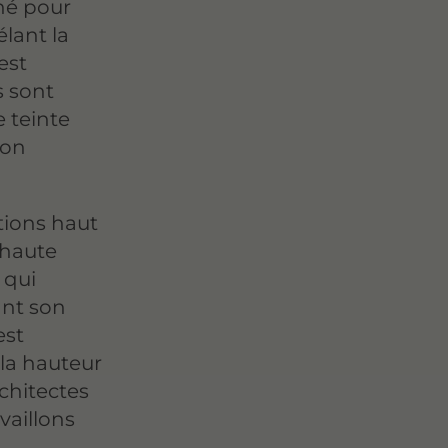
né pour
élant la
est
s sont
 teinte
ion
itions haut
 haute
 qui
ant son
est
 la hauteur
rchitectes
vaillons